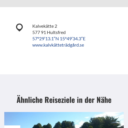
Kalvekätte 2
577 91 Hultsfred
57°29′13.1″N 15°49′34.3″E
www.kalvkätteträdgård.se
Ähnliche Reiseziele
in der Nähe