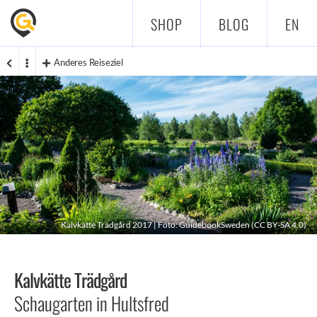
SHOP
BLOG
EN
Anderes Reiseziel
Kalvkätte Trädgård 2017 | Foto: GuidebookSweden (
CC BY-SA 4.0
)
Kalvkätte Trädgård
Schaugarten in Hultsfred