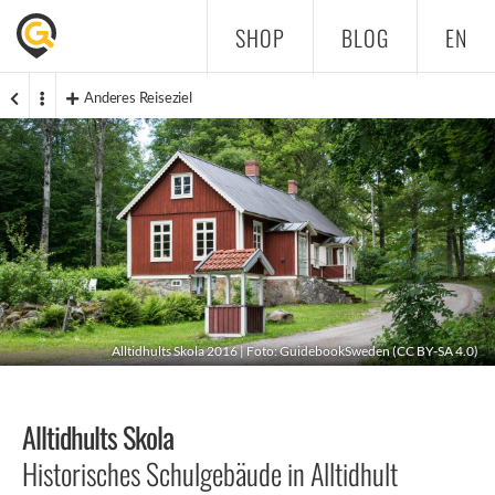
SHOP
BLOG
EN
Anderes Reiseziel
Alltidhults Skola 2016 | Foto: GuidebookSweden (
CC BY-SA 4.0
)
Alltidhults Skola
Historisches Schulgebäude in Alltidhult