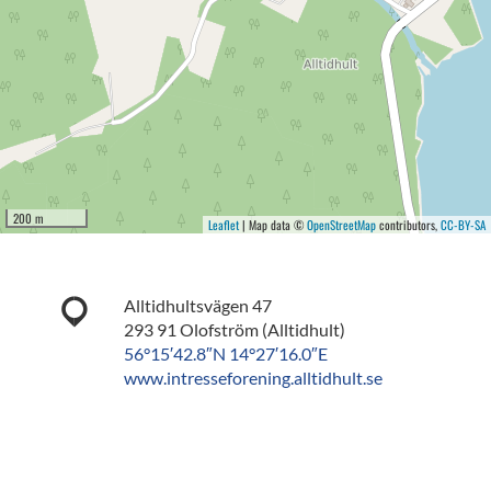
200 m
Leaflet
| Map data ©
OpenStreetMap
contributors,
CC-BY-SA
Alltidhultsvägen 47
293 91 Olofström (Alltidhult)
56°15′42.8″N 14°27′16.0″E
www.intresseforening.alltidhult.se