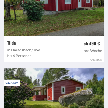
Tilda
ab 490 €
in Häradsbäck / Ryd
pro Woche
bis 6 Personen
ANZEIGE
24,6 km