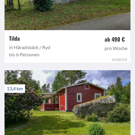
Tilda
ab 490 €
in Häradsbäck / Ryd
pro Woche
bis 6 Personen
ANZEIGE
13,4 km