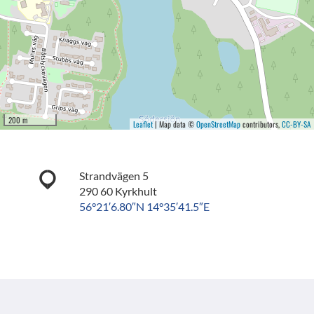
200 m
Leaflet
| Map data ©
OpenStreetMap
contributors,
CC-BY-SA
Strandvägen 5
290 60 Kyrkhult
56°21′6.80″N 14°35′41.5″E