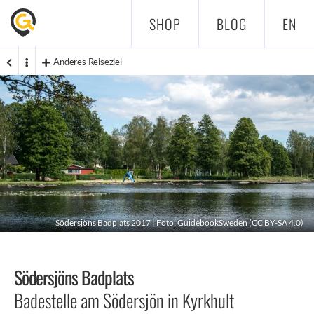
SHOP
BLOG
EN
Anderes Reiseziel
Södersjöns Badplats 2017 | Foto: GuidebookSweden (
CC BY-SA 4.0
)
Södersjöns Badplats
Badestelle am Södersjön in Kyrkhult