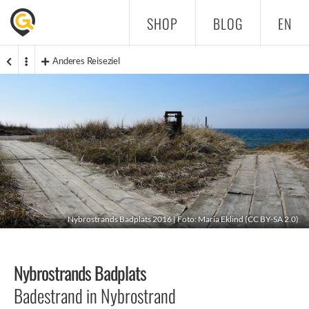
SHOP
BLOG
EN
Anderes Reiseziel
Nybrostrands Badplats 2016 | Foto:
Maria Eklind
(
CC BY-SA 2.0
)
Nybrostrands Badplats
Badestrand in Nybrostrand