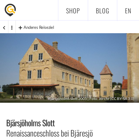
SHOP
BLOG
EN
Anderes Reiseziel
Bjärsjöholms Slott 2005 | Foto:
Jorchr
(
CC BY-SA 3.0
)
Bjärsjöholms Slott
Renaissanceschloss bei Bjäresjö