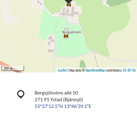
200 m
Leaflet
| Map data ©
OpenStreetMap
contributors,
CC-BY-SA
Bergsjöholms allé 50
271 91 Ystad (Bjäresjö)
55°27′12.5″N 13°46′39.1″E