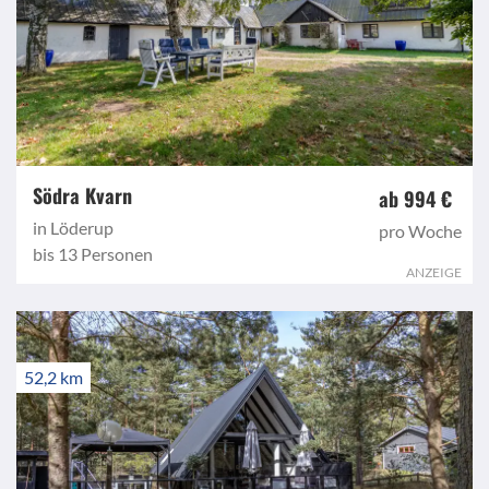
Södra Kvarn
ab 994 €
in Löderup
pro Woche
bis 13 Personen
ANZEIGE
52,2 km