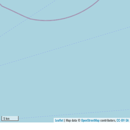
5 km
Leaflet
| Map data ©
OpenStreetMap
contributors,
CC-BY-SA