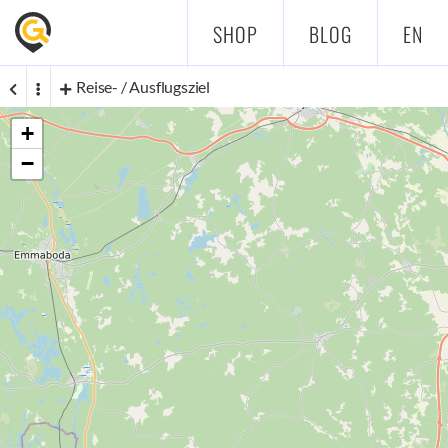
SHOP
BLOG
EN
Reise- / Ausflugsziel
+
−