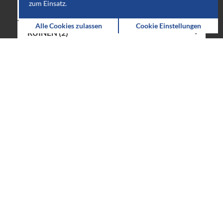
zum Einsatz.
PARKS & GÄRTEN (2)
Alle Cookies zulassen
Cookie Einstellungen
RUINEN (2)
SCHLÖSSER & ANWESEN (1)
Mit rund 35.000 Einwohnern ist die bekannte Küsten-
und Marinestadt
Karlskrona
der größte Ort der
Kommune und zugleich auch die Hauptstadt der
Provinz Blekinge. 1998 wurden weite Teile des alten
Stadtkerns mit den aus dem 17. Jahrhundert
stammenden Marineanlagen zum Welterbe der
UNESCO erklärt.