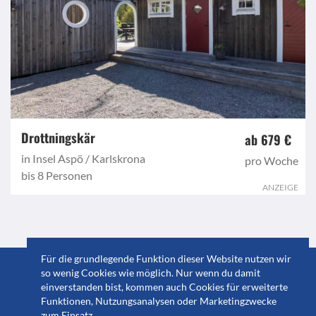
Drottningskär
ab 679 €
in Insel Aspö / Karlskrona
pro Woche
bis 8 Personen
ANZEIGE
Für die grundlegende Funktion dieser Website nutzen wir
© 2023 GuidebookSweden
so wenig Cookies wie möglich. Nur wenn du damit
einverstanden bist, kommen auch Cookies für erweiterte
Impressum & Datenschutzerklärung
|
Cookie
Funktionen, Nutzungsanalysen oder Marketingzwecke
Einstellungen
zum Einsatz.