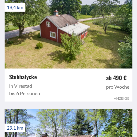
18,4 km
Stubbalycke
ab 490 €
in Virestad
pro Woche
bis 6 Personen
ANZEIGE
29,1 km