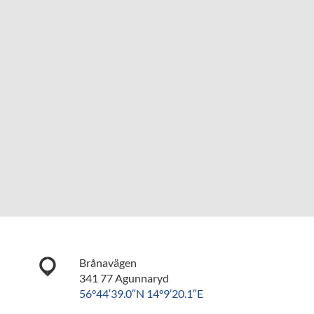
Brånavägen
341 77 Agunnaryd
56°44′39.0″N 14°9′20.1″E