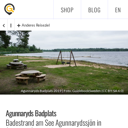
SHOP
BLOG
EN
Anderes Reiseziel
Agunnaryds Badplats 2019 | Foto: GuidebookSweden (
CC BY-SA 4.0
)
Agunnaryds Badplats
Badestrand am See Agunnarydssjön in