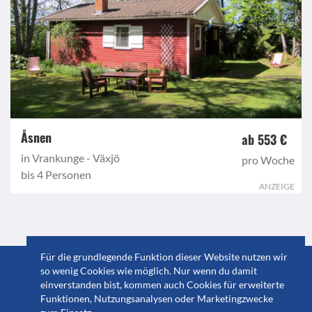
Åsnen
ab 553 €
in Vrankunge - Växjö
pro Woche
bis 4 Personen
ANZEIGE
Für die grundlegende Funktion dieser Website nutzen wir
© 2023 GuidebookSweden
so wenig Cookies wie möglich. Nur wenn du damit
einverstanden bist, kommen auch Cookies für erweiterte
Impressum & Datenschutzerklärung
|
Cookie
Funktionen, Nutzungsanalysen oder Marketingzwecke
Einstellungen