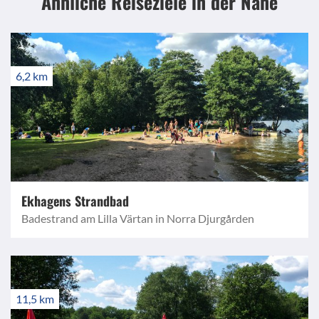
Ähnliche Reiseziele
in der Nähe
6,2 km
Ekhagens Strandbad
Badestrand am Lilla Värtan in Norra Djurgården
11,5 km