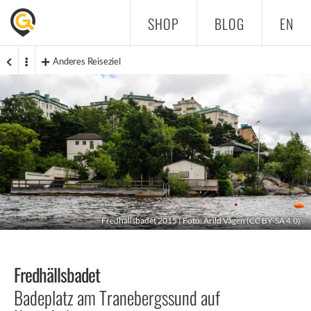
SHOP
BLOG
EN
Anderes Reiseziel
Fredhällsbadet 2015 | Foto:
Arild Vågen
(
CC BY-SA 4.0
)
Fredhällsbadet
Badeplatz am Tranebergssund auf