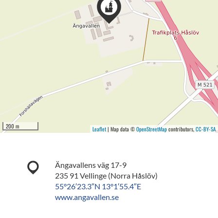
200 m
Leaflet
| Map data ©
OpenStreetMap
contributors,
CC-BY-SA
Ängavallens väg 17-9
235 91 Vellinge (Norra Håslöv)
55°26′23.3″N 13°1′55.4″E
www.angavallen.se