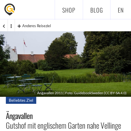
SHOP
BLOG
EN
Anderes Reiseziel
Ängavallen 2011 | Foto: GuidebookSweden (
CC BY-SA 4.0
)
Beliebtes Ziel
Ängavallen
Gutshof mit englischem Garten nahe Vellinge