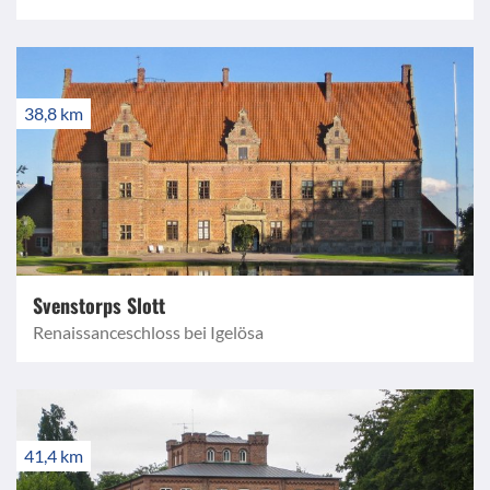
38,8 km
Svenstorps Slott
Renaissanceschloss bei Igelösa
41,4 km