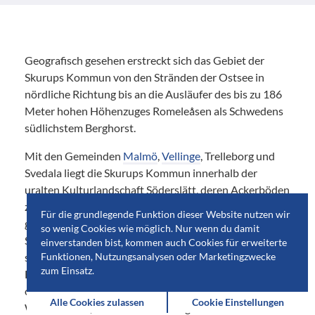
Geografisch gesehen erstreckt sich das Gebiet der
Skurups Kommun von den Stränden der Ostsee in
nördliche Richtung bis an die Ausläufer des bis zu 186
Meter hohen Höhenzuges Romeleåsen als Schwedens
südlichstem Berghorst.
Mit den Gemeinden
Malmö
,
Vellinge
, Trelleborg und
Svedala liegt die Skurups Kommun innerhalb der
uralten Kulturlandschaft Söderslätt, deren Ackerböden
zu den fruchtbarsten in Europa zählen und die
Für die grundlegende Funktion dieser Website nutzen wir
gemeinhin als charakteristisch für die Landschaft in
so wenig Cookies wie möglich. Nur wenn du damit
Skåne angesehen wird. Einer nur von sehr flachen
einverstanden bist, kommen auch Cookies für erweiterte
sanften Hügeln geprägten Ebene mit einem bis zum
Funktionen, Nutzungsanalysen oder Marketingzwecke
zum Einsatz.
Horizont reichenden und je nach Jahreszeit braun, gelb
oder grün gemusterten Mosaik aus Feldern und
Alle Cookies zulassen
Cookie Einstellungen
Wiesen. Oder, wie es bei Selma Lagerlöfs
Nils