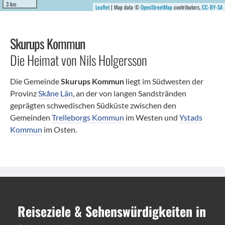
3 km
Leaflet
| Map data ©
OpenStreetMap
contributors,
CC-BY-SA
Skurups Kommun
Die Heimat von Nils Holgersson
Die Gemeinde
Skurups Kommun
liegt im Südwesten der
Provinz
Skåne Län
, an der von langen Sandstränden
geprägten schwedischen Südküste zwischen den
Gemeinden
Trelleborgs Kommun
im Westen und
Ystads
Kommun
im Osten.
Reiseziele
&
Sehenswürdigkeiten
in