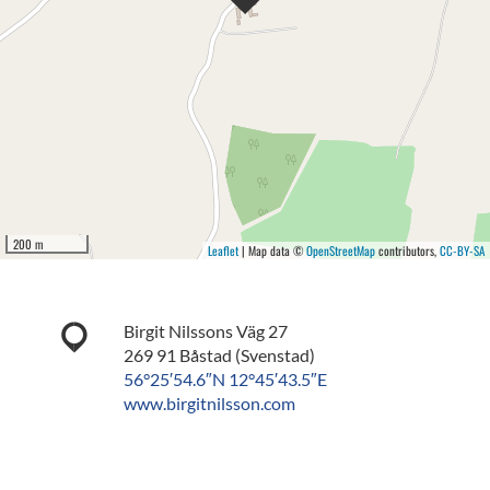
200 m
Leaflet
| Map data ©
OpenStreetMap
contributors,
CC-BY-SA
Birgit Nilssons Väg 27
269 91 Båstad (Svenstad)
56°25′54.6″N 12°45′43.5″E
www.birgitnilsson.com