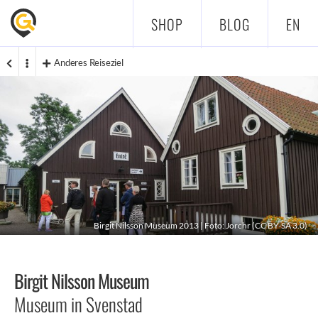
SHOP
BLOG
EN
Anderes Reiseziel
Birgit Nilsson Museum 2013 | Foto:
Jorchr
(
CC BY-SA 3.0
)
Birgit Nilsson Museum
Museum in Svenstad