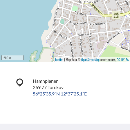
200 m
Leaflet
| Map data ©
OpenStreetMap
contributors,
CC-BY-SA
Hamnplanen
269 77 Torekov
56°25′35.9″N 12°37′25.1″E