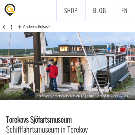
SHOP
BLOG
EN
Anderes Reiseziel
Torekovs Sjöfartsmuseum 2013 | Foto:
Jorchr
(
CC BY-SA 3.0
)
Torekovs Sjöfartsmuseum
Schifffahrtsmuseum in Torekov