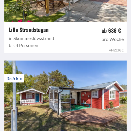
Lilla Strandstugan
ab 686 €
in Skummeslövsstrand
pro Woche
bis 4 Personen
ANZEIGE
35,5 km