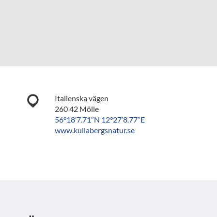
Italienska vägen
260 42 Mölle
56°18′7.71″N 12°27′8.77″E
www.kullabergsnatur.se