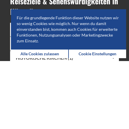
Reiseziele
&
Sehenswürdigkeiten
in
Höganäs
Für die grundlegende Funktion dieser Website nutzen wir
so wenig Cookies wie möglich. Nur wenn du damit
MUSEEN (3)
einverstanden bist, kommen auch Cookies für erweiterte
Funktionen, Nutzungsanalysen oder Marketingzwecke
zum Einsatz.
BADEPLÄTZE (4)
Alle Cookies zulassen
Cookie Einstellungen
HISTORISCHE KIRCHEN (1)
KUNSTGALLERIEN & -HALLEN (1)
TOURISTBÜROS (1)
KUNSTHANDWERKSSTÄTTEN (1)